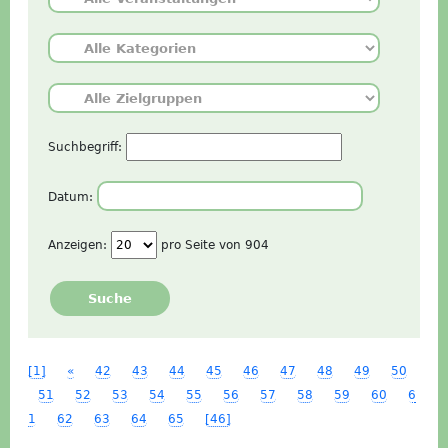
Suchbegriff:
Datum:
Anzeigen:
pro Seite von
904
Suche
[1]
«
42
43
44
45
46
47
48
49
50
51
52
53
54
55
56
57
58
59
60
6
1
62
63
64
65
[46]