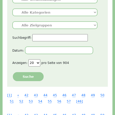
Suchbegriff:
Datum:
Anzeigen:
pro Seite von
904
Suche
[1]
«
42
43
44
45
46
47
48
49
50
51
52
53
54
55
56
57
[46]