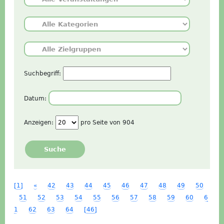
Suchbegriff:
Datum:
Anzeigen:
pro Seite von
904
Suche
[1]
«
42
43
44
45
46
47
48
49
50
51
52
53
54
55
56
57
58
59
60
6
1
62
63
64
[46]