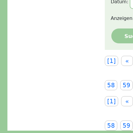
Datum:
Anzeigen
Su
[1]
«
58
59
[1]
«
58
59