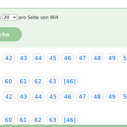
:
pro Seite von
904
che
42
43
44
45
46
47
48
49
5
60
61
62
63
[46]
42
43
44
45
46
47
48
49
5
60
61
62
63
[46]