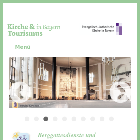
Direkt zum Inhalt
Menü
Slider Icon
Bild
Häuser für Gruppen
Berggottesdienste und