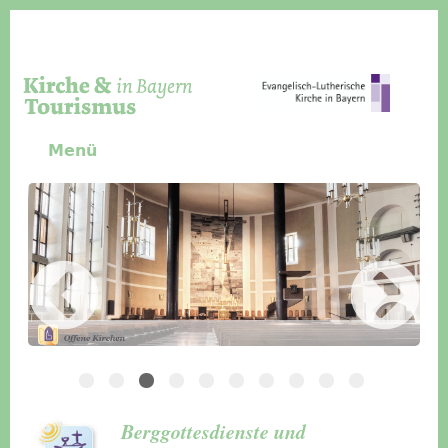
Direkt zum Inhalt
Menü
Slider Icon
Bild
Häuser für Gruppen
Berggottesdienste und