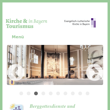
Direkt zum Inhalt
Menü
Slider Icon
Bild
Häuser für Gruppen
Berggottesdienste und