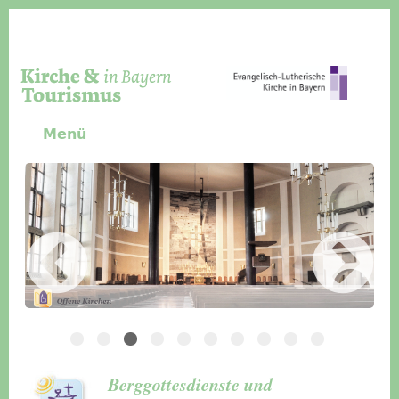
Direkt zum Inhalt
Menü
Slider Icon
Bild
Häuser für Gruppen
Berggottesdienste und