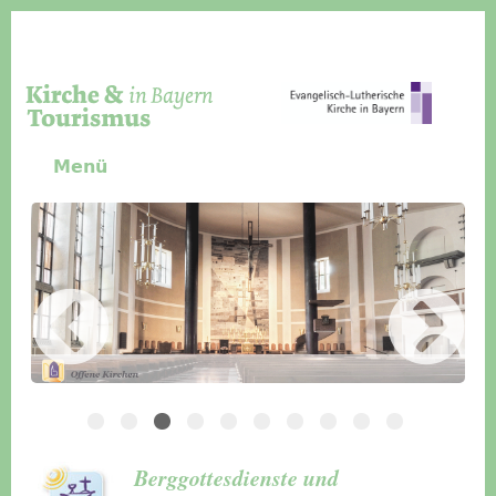
Direkt zum Inhalt
Menü
Slider Icon
Bild
Häuser für Gruppen
Berggottesdienste und