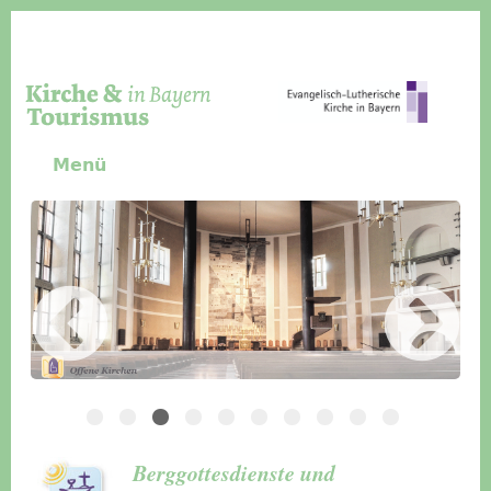
Direkt zum Inhalt
Menü
Slider Icon
Bild
Häuser für Gruppen
Berggottesdienste und