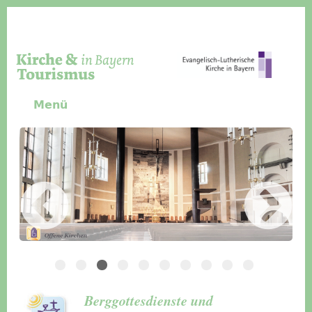
Direkt zum Inhalt
Menü
Slider Icon
Bild
Häuser für Gruppen
Berggottesdienste und