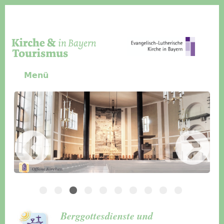
Direkt zum Inhalt
Menü
Slider Icon
Bild
Häuser für Gruppen
Berggottesdienste und