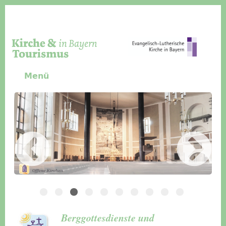
Direkt zum Inhalt
Menü
Slider Icon
Bild
Häuser für Gruppen
Berggottesdienste und