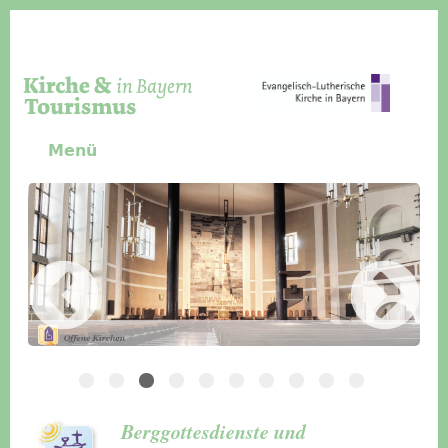
Direkt zum Inhalt
Menü
Slider Icon
Bild
Häuser für Gruppen
Berggottesdienste und